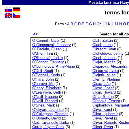
Mestská knižnica Hany
Terms for
Parts :
A
B
C
D
E
F
G
H
Ch
I
J
K
L
M
N
O
<<
Search for all 
O Connell, Carol
(1)
Oláh, Zoltán
(3)
O Connorová, Flannery
(1)
Olach, Ľubo
(1)
O' Faolain, Eileen
(1)
Olbracht, Ivan
(6)
O'Brien, Tim
(1)
Oldfieldová, Jenny
(1)
O'Brienová, Judith
(1)
Olech, Joanna
(1)
O'Connor, Flannery
(1)
Olejár, Marián
(2)
O'Connorová, Anne-Marie
(1)
Olejárová, Alexandra
(
O'Dell, Scott
(1)
Olejárová, Iveta
(1)
O'Donnell, Kevin
(1)
Olejník, Milan
(1)
O'Hara, John
(1)
Oleríny, Vladimír
O'harová, Mo
(1)
Olexa, Ján
(1)
O'leary, Elisabeth
(1)
Olexa, Jozef
(2)
O'Learyová, Beth
(1)
Olgin, Howard
(1)
O'Neill, Eugene
(2)
Oľha, Štefan
(2)
O'Neill, Richard
(1)
Oľhhová, Tereza
(1)
O'Shea, Mark
(1)
Oliphantová, Margare
O´Bryan, Laurence
(1)
Oliva, Karel
(1)
O´Callaghan, Thomas
(1)
Oliva, Ljubomír
(3)
O´Doherty, David
(2)
Oliva, Pavel
(1)
Oad, Emanuele Barba
(1)
Olivar, Roberto Roche
Oates, Joyce Carol
(3)
Oliver, Peter
(1)