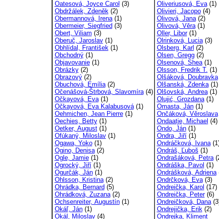
Oatesová, Joyce Carol
(3)
Oliveriusová, Eva
(1)
Obdržálek, Zdeněk
(2)
Olivieri, Jacopo
(4)
Obermannová, Irena
(1)
Olivová, Jana
(2)
Obermeier, Siegfried
(3)
Olivová, Věra
(1)
Obert, Viliam
(3)
Oller, Libor
(1)
Oberuč, Jaroslav
(1)
Olrinková, Lucia
(3)
Obhlídal, František
(1)
Olsberg, Karl
(2)
Obchodný
(1)
Olsen, Gregg
(2)
Objavovanie
(1)
Olsenová, Shea
(1)
Obrázky
(2)
Olsson, Fredrik T.
(1)
Obrazový
(2)
Olšáková, Doubravka
Obuchová, Emília
(2)
Olšanská, Zdenka
(1)
Očenášová-Štrbová, Slavomíra
(4)
Olšovská, Andrea
(1)
Očkayová, Eva
(1)
Olujić, Grozdana
(1)
Očkayová, Eva Kalabusová
(1)
Omasta, Ján
(1)
Oehmichen, Jean Pierre
(1)
Ončáková, Věroslava
Oechies, Betty
(1)
Ondaatje, Michael
(4)
Oetker, August
(1)
Ondo, Ján
(1)
Ofúkaný, Miloslav
(1)
Ondra, Jiří
(1)
Ogawa, Yoko
(1)
Ondráčková, Ivana
(1
Ogino, Denisa
(2)
Ondráš, Ľuboš
(1)
Ogle, Jamie
(1)
Ondrašáková, Petra
(
Ogrocký, Jiří
(1)
Ondráška, Pavol
(1)
Ogurčák, Ján
(1)
Ondrášková, Adriena
Ohlsson, Kristina
(2)
Ondrčková, Eva
(3)
Ohrádka, Bernard
(5)
Ondreička, Karol
(17)
Ohrádková, Zuzana
(2)
Ondreička, Peter
(6)
Ochsenreiter, Augustín
(1)
Ondreičková, Dana
(3
Okáľ, Ján
(1)
Ondrejička, Erik
(2)
Okál, Miloslav
(4)
Ondrejka, Kliment