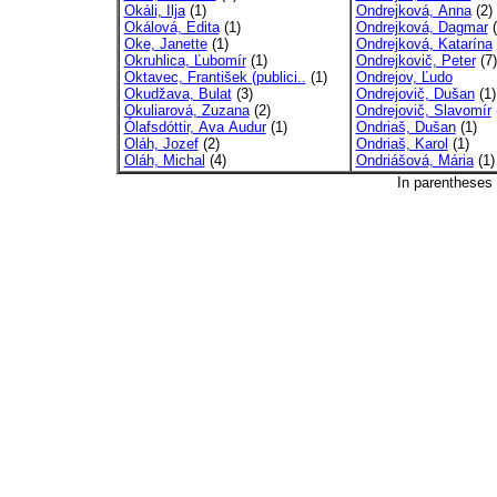
Okáli, Ilja
(1)
Ondrejková, Anna
(2)
Okálová, Edita
(1)
Ondrejková, Dagmar
(
Oke, Janette
(1)
Ondrejková, Katarína
Okruhlica, Ľubomír
(1)
Ondrejkovič, Peter
(7)
Oktavec, František (publici..
(1)
Ondrejov, Ľudo
Okudžava, Bulat
(3)
Ondrejovič, Dušan
(1)
Okuliarová, Zuzana
(2)
Ondrejovič, Slavomír
Ólafsdóttir, Ava Audur
(1)
Ondriaš, Dušan
(1)
Oláh, Jozef
(2)
Ondriaš, Karol
(1)
Oláh, Michal
(4)
Ondriášová, Mária
(1)
In parentheses