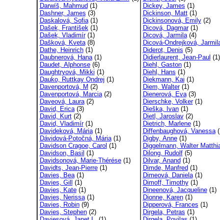
Darwíš, Mahmud
(1)
Dickey, James
(1)
Dashner, James
(3)
Dickinson, Matt
(1)
Daskalová, Sofia
(1)
Dickinsonová, Emily
(2)
Dašek, František
(1)
Dicová, Dagmar
(1)
Dašek, Vladimír
(1)
Dicová, Jarmila
(4)
Dašková, Kveta
(8)
Dicová-Ondrejková, Jarmil
Dathe, Heinrich
(1)
Diderot, Denis
(5)
Daubnerová, Hana
(1)
Didierlaurent, Jean-Paul
(1)
Daudet, Alphonse
(6)
Diehl, Gaston
(1)
Daughtryová, Mikki
(1)
Diehl, Hans
(1)
Dauko, Ruttkay Ondrej
(1)
Diekmann, Kai
(1)
Davenportová, M
(2)
Diem, Walter
(1)
Davenportová, Marcia
(2)
Dienerová, Eva
(3)
Daveová, Laura
(2)
Dierschke, Volker
(1)
David, Erica
(3)
Dieška, Ivan
(1)
David, Kurt
(2)
Dietl, Jaroslav
(2)
David, Vladimír
(1)
Dietrich, Marlene
(1)
Davideková, Mária
(1)
Diffenbaughová, Vanessa
(
Dávidová-Potočná, Mária
(1)
Digby, Anne
(1)
Davidson Cragoe, Carol
(1)
Diggelmann, Walter Matthi
Davidson, Basil
(1)
Dilong, Rudolf
(5)
Davidsonová, Marie-Thérése
(1)
Dilvar, Anand
(1)
Davidts, Jean-Pierre
(1)
Dimde, Manfred
(1)
Davies, Bea
(1)
Dimeová, Daniela
(1)
Davies, Gill
(1)
Dimoff, Timothy
(1)
Davies, Kate
(1)
Dineenová, Jacqueline
(1)
Davies, Nerissa
(1)
Dionne, Karen
(1)
Davies, Robin
(9)
Dipperová, Frances
(1)
Davies, Stephen
(2)
Dirgela, Petras
(1)
Daviesová, Janet L.
(1)
Dirgela, Povilas
(1)