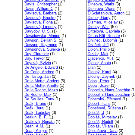
Davis, Christopher
(1)
Dirieová, Waris
(3)
Davis, William C
(1)
Dirierová, Waris
(1)
Davisová, Barbara
(2)
DiSclafaniová, Anton
(1)
Davisová, Brooke
(1)
Disher, Garry
(1)
Davisová, Fiona
(2)
Disman, Miloslav
(2)
Davisová, Lindsey
(1)
Disney, Walt
(57)
Davydov, U. S.
(1)
Dittelová, Gabriela
(3)
Dawidowská, Marion
(1)
Dittus-Bät, Renate
(1)
Dawson, Delilah S.
(1)
Divinec, Ľubomír
(1)
Dawson, Raymond
(1)
Divíšek, Jiří
(1)
Dawsonová, Suleika
(1)
Dixon, Philip
(1)
Day, Clarence
(1)
Dizdar, Mak
(1)
Day, Trevor
(1)
Ďjačenko, M. I.
(1)
Dayová, Sylvia
(2)
Djebar, Assia
(1)
De Angelo, Edward
(1)
Dlaň
(1)
De Carlo, Andrea
(1)
Dlouhý, Karol
(4)
De Hartog, Jan
(1)
Dlouhý, Zbyněk
(1)
De la Motte, Anders
(5)
Dobai, Péter
(1)
De la Motte, Anette
(1)
Dobal, Jozef
(1)
De la Roche, Mazo
(4)
Döbbelin, Hans Joachim
(1
De Roche, Max
(1)
Dőbbelin, Hans Joachim
(1
De Saulles, Tony
(1)
Doberský, Přemysl
(1)
Deák, Braňo
(1)
Dobert, Hans
(1)
Deák, Juraj
(1)
Dobešová, Růžena
(1)
Deák, Ladislav
(3)
Dobiáš, J
(1)
Deakin, B. F.
(1)
Dobiáš, Miroslav
(1)
Deáková, Renata
(1)
Dobiáš, Rudolf
(5)
Dean, A.M.
(1)
Dobiáš, Viliam
(1)
Dean, Abigail
(1)
Dobiašová, Dana
(3)