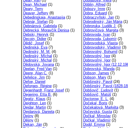
Dean, Ken
(1)
Dobiášová, Viera
(2)
Dean, Michael
(1)
Döblin, Alfred
(1)
Deary, Terry
Dobozy, Imre
(1)
Deaver, Jeffery
(8)
Dobra, Eduard
(1)
Debedinskaja, Anastasija
(1)
Dobraczyňski, Jan
(1)
Debnár, Štefan
(1)
Dobrodinský, Ján Mária
(1)
Debnárová, Gabriela
(1)
Dobroruka, Luděk J.
(3)
Debrecká, Moravčík Denisa
(1)
Dobrovičová, Margita
(3)
Debski, Henryk
(1)
Dobrovoda, Ivan
(1)
Decoin, Didier
(1)
Dobrovoda, Ľubomír
(2)
Dědič, Josef
(1)
Dobrovodská, Vlasta
(1)
Dedinská, Eva
(7)
Dobrovodský, Vladimír
(3)
Dedinský, M. M.
(4)
Dobrovolný, Bohumil
(1)
Dedinský, MIchal
(1)
Dobrovolný, Igor
(4)
Dedinský, Michal
(1)
Dobrovoľný, Igor
(1)
Dědovská, Jovana
(1)
Dobrovolný, Igor (12.12.196
Deelan, Fred Van
(1)
Dobrovská, Wanda
(1)
Deere, Alan C.
(1)
Dobson, James
(7)
Defelice, Jim
(1)
Dobson, Mary
(1)
Defoe, Daniel
Dobšinský, Pavol
(24)
Deforges, Régine
(1)
Dobšinský, Pavol (1828-18
Degenhardt, Franz Josef
(1)
Dobšovič, Ľudovít
(1)
Degering, Etta B.
(6)
Dobšovič, Matúš
(1)
Degitz, Klaus
(1)
Doctorow, E. L.
(4)
Deighton, Len
(1)
Dočekal, Boris
(1)
Dejdar, Martin
(1)
Dočekalová, Markéta
(3)
Dejdarová, Daniela
(1)
Dočevská, Gusta
(1)
Dejiny
(8)
Dočkal, Miroslav
(1)
Dějiny
(1)
Dočkal, Vladimír
(2)
Dekan, Ján
(3)
Dodd, Emma
(1)