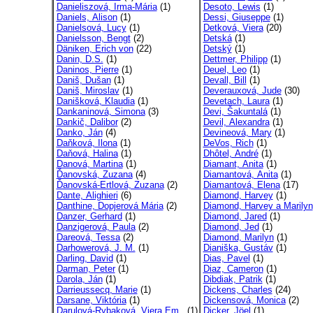
Danieliszová, Irma-Mária
(1)
Desoto, Lewis
(1)
Daniels, Alison
(1)
Dessi, Giuseppe
(1)
Danielsová, Lucy
(1)
Detková, Viera
(20)
Danielsson, Bengt
(2)
Detská
(1)
Däniken, Erich von
(22)
Detský
(1)
Danin, D.S.
(1)
Dettmer, Philipp
(1)
Daninos, Pierre
(1)
Deuel, Leo
(1)
Daniš, Dušan
(1)
Devall, Bill
(1)
Daniš, Miroslav
(1)
Deverauxová, Jude
(30)
Danišková, Klaudia
(1)
Devetach, Laura
(1)
Dankaninová, Simona
(3)
Devi, Šakuntalá
(1)
Dankič, Dalibor
(2)
Devil, Alexandra
(1)
Danko, Ján
(4)
Devineová, Mary
(1)
Daňková, Ilona
(1)
DeVos, Rich
(1)
Daňová, Halina
(1)
Dhôtel, André
(1)
Danová, Martina
(1)
Diamant, Anita
(1)
Ďanovská, Zuzana
(4)
Diamantová, Anita
(1)
Ďanovská-Ertlová, Zuzana
(2)
Diamantová, Elena
(17)
Dante, Alighieri
(6)
Diamond, Harvey
(1)
Danthine, Dopjerová Mária
(2)
Diamond, Harvey a Marilyn
Danzer, Gerhard
(1)
Diamond, Jared
(1)
Danzigerová, Paula
(2)
Diamond, Jed
(1)
Dareová, Tessa
(2)
Diamond, Marilyn
(1)
Darhowerová, J. M.
(1)
Dianiška, Gustáv
(1)
Darling, David
(1)
Dias, Pavel
(1)
Darman, Peter
(1)
Diaz, Cameron
(1)
Darola, Ján
(1)
Dibdiak, Patrik
(1)
Darrieussecq, Marie
(1)
Dickens, Charles
(24)
Darsane, Viktória
(1)
Dickensová, Monica
(2)
Darulová-Rybaková, Viera Em..
(1)
Dicker, Jöel
(1)