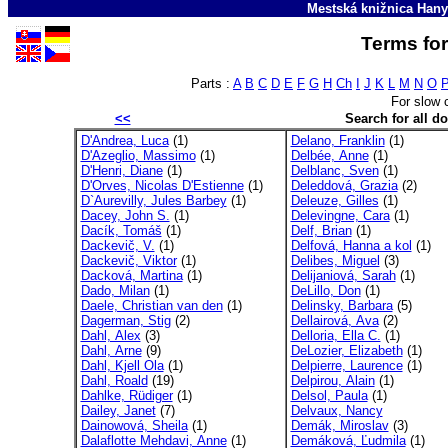
Mestská knižnica Hany
Terms for
Parts :
A
B
C
D
E
F
G
H
Ch
I
J
K
L
M
N
O
For slow 
<<
Search for all 
D'Andrea, Luca
(1)
Delano, Franklin
(1)
D'Azeglio, Massimo
(1)
Delbée, Anne
(1)
D'Henri, Diane
(1)
Delblanc, Sven
(1)
D'Orves, Nicolas D'Estienne
(1)
Deleddová, Grazia
(2)
D`Aurevilly, Jules Barbey
(1)
Deleuze, Gilles
(1)
Dacey, John S.
(1)
Delevingne, Cara
(1)
Dacík, Tomáš
(1)
Delf, Brian
(1)
Dackevič, V.
(1)
Delfová, Hanna a kol
(1)
Dackevič, Viktor
(1)
Delibes, Miguel
(3)
Dacková, Martina
(1)
Delijaniová, Sarah
(1)
Dado, Milan
(1)
DeLillo, Don
(1)
Daele, Christian van den
(1)
Delinsky, Barbara
(5)
Dagerman, Stig
(2)
Dellairová, Ava
(2)
Dahl, Alex
(3)
Delloria, Ella C.
(1)
Dahl, Arne
(9)
DeLozier, Elizabeth
(1)
Dahl, Kjell Ola
(1)
Delpierre, Laurence
(1)
Dahl, Roald
(19)
Delpirou, Alain
(1)
Dahlke, Rüdiger
(1)
Delsol, Paula
(1)
Dailey, Janet
(7)
Delvaux, Nancy
Dainowová, Sheila
(1)
Demák, Miroslav
(3)
Dalaflotte Mehdavi, Anne
(1)
Demáková, Ľudmila
(1)