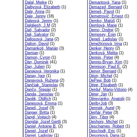
Dalal, Meike
(1)
Demantová, Yana
(1)
Dalbyová, Elizabeth
(1)
Demazed, Bernard
(1)
Dale, Anna
(1)
Demeš, Pavol
(1)
Dale, Jenny
(18)
Demetrovič, Ernest
(1)
Daleová, Jenny
(1)
Demko, Matúš
(1)
Dalgliesh, J.M
(2)
Demlová, Marie
(1)
Dalí, Salvador
(2)
Demo, Ondrej
(2)
Dali, Salvator
(1)
Dempsey, Eoin
(1)
Dallosová, Jana
(2)
Deneš, Ladislav
(1)
Dalton, David
(1)
Denežkinová, Irina
(1)
Damankoš, Marián
(3)
Denker, Henry
(2)
Damian
(1)
Denková, Melita
(1)
Damon, Cyron
(1)
Dennis, Peter
(4)
Dán, Dominik
(41)
Dennis-Bryan, Kim
(1)
Dan, Julien
(1)
Dennison, Paul E.
(2)
Danajová, Veronika
(1)
Denvir, Bernard
(1)
Danay, Igor
(1)
Déon, Michel
(1)
Danayová, Ružena
(2)
DePew, Bob
(1)
Dančiak, Stanislav
(3)
Dëpp, Elisabeth
(1)
Dančo, Štepán
(1)
Derduľ, Mario-Vittorio
(4)
Danda, Jaroslav
(1)
Dérer, Ján
(1)
Daněk, Oldřich
(1)
Děrevjanko, Anatolij
(1)
Danesová, Emma
(1)
Derib+Job
(3)
Daneš, Josef
(3)
Dermek, Aurel
(3)
Danger, Britta
(1)
Derňár, Peter
(3)
Dangl, Vojtech
(4)
Déry, Tibor
(4)
Danglár, Jozef Gertli
(3)
Deshors, Michel
(1)
Daniel, Antoine B.
(2)
Descharnes, Robert
(1)
Daniel, Jozef
(1)
Deschodt, Eric
(1)
Daniel, Ladislav
(1)
Desoniová, Dana
(1)