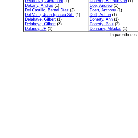
Dekanová, Alexandra
(1)
Doderer, Heimito von
(1)
Dékány, András
(1)
Doe, Andrew
(1)
Del Castillo, Bernal Díaz
(2)
Doerr, Anthony
(1)
Del Valle, Juan Ignacio Sil..
(1)
Doff, Adrian
(1)
Delahave, Gilbert
(1)
Doherty, Ann
(1)
Delahaye, Gilbert
(3)
Doherty, Paul
(2)
Delaney, JP
(1)
Dohnány, Mikuláš
(1)
In parentheses