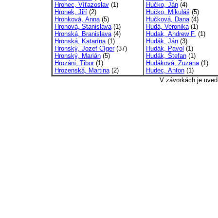
Hronec, Víťazoslav
(1)
Hučko, Ján
(4)
Hronek, Jiří
(2)
Hučko, Mikuláš
(5)
Hronková, Anna
(5)
Hučková, Dana
(4)
Hronová, Stanislava
(1)
Hudá, Veronika
(1)
Hronská, Branislava
(4)
Hudak, Andrew F.
(1)
Hronská, Katarína
(1)
Hudák, Ján
(3)
Hronský, Jozef Cíger
(37)
Hudák, Pavol
(1)
Hronský, Marián
(5)
Hudák, Štefan
(1)
Hrozáni, Tibor
(1)
Hudáková, Zuzana
(1)
Hrozenská, Martina
(2)
Hudec, Anton
(1)
V závorkách je uved