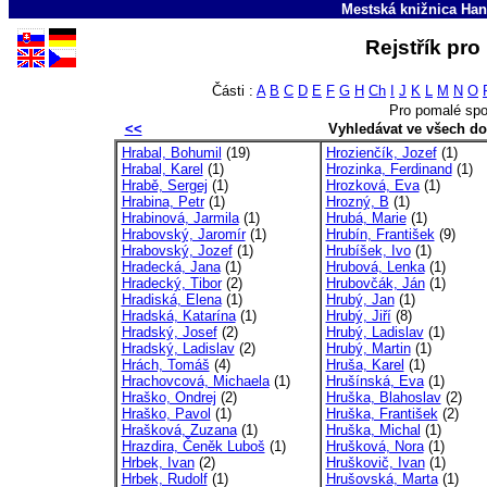
Mestská knižnica Han
Rejstřík pro
Části :
A
B
C
D
E
F
G
H
Ch
I
J
K
L
M
N
O
Pro pomalé spo
<<
Vyhledávat ve všech d
Hrabal, Bohumil
(19)
Hrozienčík, Jozef
(1)
Hrabal, Karel
(1)
Hrozinka, Ferdinand
(1)
Hrabě, Sergej
(1)
Hrozková, Eva
(1)
Hrabina, Petr
(1)
Hrozný, B
(1)
Hrabinová, Jarmila
(1)
Hrubá, Marie
(1)
Hrabovský, Jaromír
(1)
Hrubín, František
(9)
Hrabovský, Jozef
(1)
Hrubíšek, Ivo
(1)
Hradecká, Jana
(1)
Hrubová, Lenka
(1)
Hradecký, Tibor
(2)
Hrubovčák, Ján
(1)
Hradiská, Elena
(1)
Hrubý, Jan
(1)
Hradská, Katarína
(1)
Hrubý, Jiří
(8)
Hradský, Josef
(2)
Hrubý, Ladislav
(1)
Hradský, Ladislav
(2)
Hrubý, Martin
(1)
Hrách, Tomáš
(4)
Hruša, Karel
(1)
Hrachovcová, Michaela
(1)
Hrušínská, Eva
(1)
Hraško, Ondrej
(2)
Hruška, Blahoslav
(2)
Hraško, Pavol
(1)
Hruška, František
(2)
Hrašková, Zuzana
(1)
Hruška, Michal
(1)
Hrazdira, Čeněk Luboš
(1)
Hrušková, Nora
(1)
Hrbek, Ivan
(2)
Hruškovič, Ivan
(1)
Hrbek, Rudolf
(1)
Hrušovská, Marta
(1)