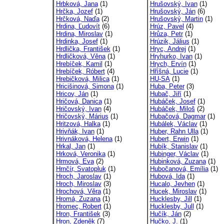
Hrbková, Jana
(1)
Hrušovský, Ivan
(1)
Hrčka, Jozef
(1)
Hrušovský, Ján
(6)
Hrčková, Naďa
(2)
Hrušovský, Martin
(1)
Hrdina, Ľudovít
(6)
Hrúz, Pavel
(4)
Hrdina, Miroslav
(1)
Hrůza, Petr
(1)
Hrdinka, Josef
(1)
Hrúzik, Jálius
(1)
Hrdlička, František
(1)
Hryc, Andrej
(1)
Hrdličková, Věna
(1)
Hryhurko, Ivan
(1)
Hrebíček, Kamil
(1)
Hrych, Ervín
(1)
Hrebíček, Róbert
(4)
Hříšná, Lucie
(1)
Hrebičková, Milica
(1)
HU-SA
(1)
Hricišinová, Simona
(1)
Huba, Peter
(3)
Hricov, Ján
(1)
Hubač, Jiří
(1)
Hričová, Danica
(1)
Hubáček, Josef
(1)
Hričovský, Ivan
(4)
Hubáček, Miloš
(2)
Hričovský, Márius
(1)
Hubačová, Dagmar
(1)
Hritzová, Halka
(1)
Hubálek, Václav
(1)
Hrivňák, Ivan
(1)
Huber, Rahn Ulla
(1)
Hrivnáková, Helena
(1)
Hubert, Erwin
(1)
Hrkal, Jan
(1)
Hubík, Stanislav
(1)
Hrková, Veronika
(1)
Hubinger, Václav
(1)
Hrmová, Eva
(2)
Hubinková, Zuzana
(1)
Hrnčír, Svatopluk
(1)
Hubočanová, Emília
(1)
Hroch, Jaroslav
(1)
Hubová, Ida
(1)
Hroch, Miroslav
(3)
Hucalo, Jevhen
(1)
Hrochová, Věra
(1)
Hucek, Miroslav
(1)
Hromá, Zuzana
(1)
Hucklesby, Jill
(1)
Hromec, Robert
(1)
Hucklesby, Jull
(1)
Hron, František
(3)
Hučík, Ján
(2)
Hron, Zdeněk
(7)
Hučko, J.
(1)