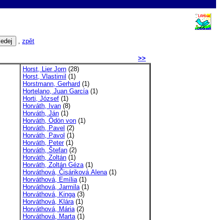
,
zpět
>>
Horst, Lier Jorn
(28)
Horst, Vlastimil
(1)
Horstmann, Gerhard
(1)
Hortelano, Juan García
(1)
Horti, József
(1)
Horváth, Ivan
(8)
Horváth, Ján
(1)
Horváth, Ödön von
(1)
Horváth, Pavel
(2)
Horváth, Pavol
(1)
Horváth, Peter
(1)
Horváth, Štefan
(2)
Horváth, Zoltán
(1)
Horváth, Zoltán Géza
(1)
Horváthová, Čisáriková Alena
(1)
Horváthová, Emília
(1)
Horváthová, Jarmila
(1)
Horváthová, Kinga
(3)
Horváthová, Klára
(1)
Horváthová, Mária
(2)
Horváthová, Marta
(1)