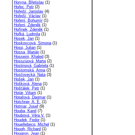
Horyna, Břetislav
(1)
Hořec, Petr
(2)
Hořejší, Jaroslav
(4)
Hořejší, Václav
(1)
Hoření, Bohumír
(1)
Hoření, Zdeněk
(1)
Hořínek, Zdeněk
(1)
Hořká, Ludmila
(1)
Hosek, Jan
(1)
Hoskovcová, Simona
(1)
Hosp, Julian
(1)
Hossa, Marián
(1)
Hosseini, Khaled
(3)
Hosszúová, Marta
(2)
Hostinová, Gabriela
(1)
Hostomská, Anna
(2)
Hosťovecká, Nata
(3)
Hošek, Jan
(1)
Hošková, Alena
(1)
Hošťálek, Petr
(1)
Hotár, Viliam
(1)
Hotařová, Dagmar
(1)
Hotchner, A. E.
(1)
Hotmar, Josef
(9)
Houba, Karel
(7)
Houbová, Věra V.
(1)
Houdek, Fedor
(1)
Houellebecq, Michel
(1)
Hough, Richard
(1)
Hougron, Jean
(1)