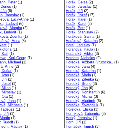
ann, Peter
(1)
Horák, Gejza
(2)
, Dénes
(1)
Horák, Jaroslav
(1)
 Ján
(6)
Horák, Jiří
(2)
n, Jaroslav
(1)
Horák, Jozef
(17)
sová, Lucy-Anne
(1)
Horák, Karel
(1)
ka, Ľudovít
(6)
Horák, Karol
(2)
ková, Margita
(2)
Horák, Petr
(1)
k, Ľudovít
(1)
Horák, Stanislav
(2)
íková, Zdenka
(1)
Horáková, Galina
(1)
ačová, Anna
(5)
Horáková, Katarína
(2)
Kare
(1)
Horal, Ladislav
(1)
Victoria
(1)
Horanová, Paula
(1)
, Karl
(1)
Horanský, Viktor
(3)
rewe, Karl-Georg
(1)
Hordern, Nicholas
(2)
ann, Michael
(1)
Horecká, Alžbeta (vrútocká..
(1)
vá, Anne
(2)
Horecká, Jana
(4)
, Dušan
(1)
Horecká, Katarína
(1)
, Ivan
(1)
Horecká, Mária
(1)
 Jiří
(2)
Horecká, Zdenka
(2)
, Josef
(1)
Horecký, Bruno
(3)
, Milan
(1)
Horecký, Ján
(6)
, Miroslav
(1)
Horecký, Konštantín
(6)
, Ota
(1)
Horecký, Michal
(3)
ová, Jana
(1)
Horecký, Vladimír
(6)
ová, Michaela
(1)
Horečka, Svatopluk
(1)
, Tadeusz
(1)
Horelová, Eliška
(3)
, Jiří
(1)
Horínková, Ľubomíra
(3)
Martin
(1)
Horký, Jaroslav
(1)
, Rudolf
(1)
Horn, Jiří
(1)
necht, Václav
(1)
Hornáček, Imrich
(3)