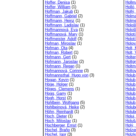
Hoffer, Denisa
(1)
Hollm
Hoffer, William
(1)
Holló
Hoffman, Jakub
(1)
Hollý,
Hoffmann, Gabriel
(2)
Holma
Hoffmann, Heinz
(1)
Holme
Hoffmann, Ladislav
(1)
Hološ
Hoffmannová, Eva
(1)
Hološ
Hoffmanová, Mary
(1)
Holotí
Hoffmeister, Adolf
(3)
Holot
Hofman, Miroslav
(1)
Holov
Hofman, Ota
(4)
Holt, 
Hofman, Robert
(1)
Holt, 
Hofmann, Gert
(1)
Holter
Hofmann, Jaroslav
(2)
Holtg
Hofmann, Regan
(1)
Holtm
Hofmannová, Corinne
(3)
Holto
Hofmannsthal, Hugo von
(3)
Holub
Hogan, Kevin
(1)
Holub
Höge, Holger
(1)
Holub,
Höges, Clemens
(1)
Holub
Hogg, Garry
(1)
Holub
Hogh, Horst
(2)
Holub
Hohlbein, Wolfgang
(5)
Holub
Hohlbeinová, Heike
(2)
Holub
Höhn, Reinhardt
(1)
Holub
Hoch, Dieter
(1)
Holuj
Hoch, Miloslav
(1)
Holuša
Hochberger, Ernst
(1)
Holý, 
Hochel, Braňo
(3)
Holzer
Hochel, Igor
(3)
Holzk