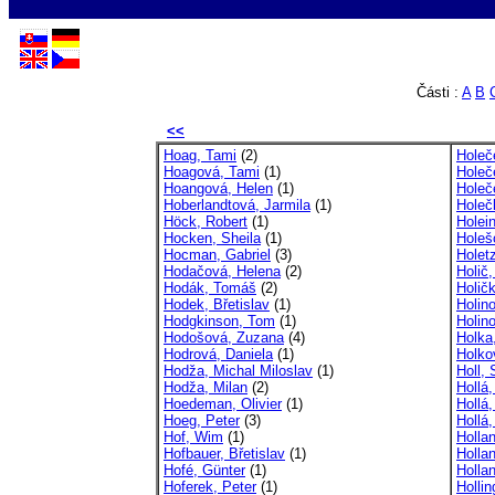
Části :
A
B
<<
Hoag, Tami
(2)
Holeč
Hoagová, Tami
(1)
Holeč
Hoangová, Helen
(1)
Holeč
Hoberlandtová, Jarmila
(1)
Holeč
Höck, Robert
(1)
Holei
Hocken, Sheila
(1)
Holeš
Hocman, Gabriel
(3)
Holet
Hodačová, Helena
(2)
Holič,
Hodák, Tomáš
(2)
Holič
Hodek, Břetislav
(1)
Holino
Hodgkinson, Tom
(1)
Holino
Hodošová, Zuzana
(4)
Holka
Hodrová, Daniela
(1)
Holko
Hodža, Michal Miloslav
(1)
Holl, 
Hodža, Milan
(2)
Hollá
Hoedeman, Olivier
(1)
Hollá,
Hoeg, Peter
(3)
Hollá
Hof, Wim
(1)
Holla
Hofbauer, Břetislav
(1)
Hollan
Hofé, Günter
(1)
Holla
Hoferek, Peter
(1)
Holli