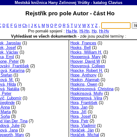
Mestská knižnica Hany Zelinovej Vrútky
-
katalog
Clavius
Rejstřík pro pole Autor - část Ho
C
D
E
F
G
H
Ch
I
J
K
L
M
N
O
P
Q
R
S
T
U
V
W
X
Y
Z
,
Pro pomalé spojení :
Ha-He
,
Hi-Hn
,
Ho
,
Hr-Hy
Vyhledávat ve všech dokumentech
-
zde jsou použité termíny :
ek, Jaroslav
(1)
Hook, Frances
(1)
ek, Josef
(2)
Hooks, Bell
(1)
ek, Václav
(1)
Hooks, William H.
(1)
ka, Emil
(1)
Hooperová, Mary
(4)
none, Peter
(3)
Hoover, David W
(1)
ovský, František
(2)
Hooverová, Colleen
zová, Katarína
(2)
Hopcke, Robert H.
(1)
 Štefan
(1)
Hope, Anthony
(1)
ková, M.
(1)
Hopkin, Alannah
(1)
vá, Hilda
(7)
Hopkins, Owen
(1)
vá, Natália
(3)
Hopkinsonová, Christina
(1)
, Peter
Hopkinsová, Molly
(1)
vič, Ľubomír
(1)
Höppnerová, Věra
(7)
Sieglinde
(1)
Hora, František
(1)
, Anna
(1)
Hora, Jan
(1)
 Marta
(5)
Hora, Jiří
(1)
, Soňa
(3)
Hora, Josef
(1)
nd Van Der, Tina
(7)
Hora, Petr
(2)
dová, Julie
(1)
Hora, Vladimír
(1)
nová, Jana
(1)
Horáček, Ján
(1)
ngsworth, Mary
(2)
Horáček, Michal
(2)