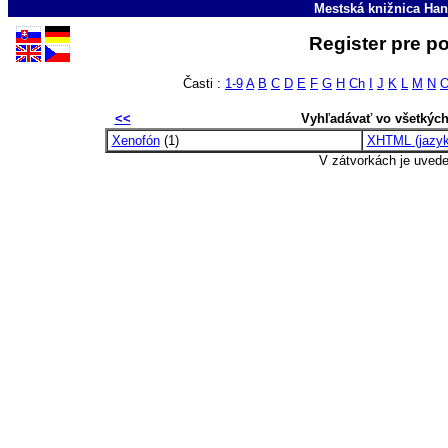
Mestská knižnica Han
Register pre p
Časti :
1-9
A
B
C
D
E
F
G
H
Ch
I
J
K
L
M
N
<<
Vyhľadávať vo všetkýc
Xenofón
(1)
XHTML (jazyk
V zátvorkách je uved