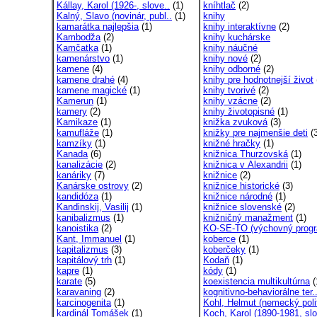
Kállay, Karol (1926-, slove..
(1)
kníhtlač
(2)
Kalný, Slavo (novinár, publ..
(1)
knihy
kamarátka najlepšia
(1)
knihy interaktívne
(2)
Kambodža
(2)
knihy kuchárske
Kamčatka
(1)
knihy náučné
kamenárstvo
(1)
knihy nové
(2)
kamene
(4)
knihy odborné
(2)
kamene drahé
(4)
knihy pre hodnotnejší život
kamene magické
(1)
knihy tvorivé
(2)
Kamerun
(1)
knihy vzácne
(2)
kamery
(2)
knihy životopisné
(1)
Kamikaze
(1)
knižka zvuková
(3)
kamufláže
(1)
knižky pre najmenšie deti
(3
kamzíky
(1)
knižné hračky
(1)
Kanada
(6)
knižnica Thurzovská
(1)
kanalizácie
(2)
knižnica v Alexandrii
(1)
kanáriky
(7)
knižnice
(2)
Kanárske ostrovy
(2)
knižnice historické
(3)
kandidóza
(1)
knižnice národné
(1)
Kandinskij, Vasilij
(1)
knižnice slovenské
(2)
kanibalizmus
(1)
knižničný manažment
(1)
kanoistika
(2)
KO-SE-TO (výchovný progr
Kant, Immanuel
(1)
koberce
(1)
kapitalizmus
(3)
koberčeky
(1)
kapitálový trh
(1)
Kodaň
(1)
kapre
(1)
kódy
(1)
karate
(5)
koexistencia multikultúrna
(
karavaning
(2)
kognitivno-behaviorálne ter.
karcinogenita
(1)
Kohl, Helmut (nemecký polit
kardinál Tomášek
(1)
Koch, Karol (1890-1981, slo