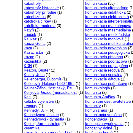
katastrofy
komunikácia
(35)
katastrofy historické
(1)
komunikácia alternatívna
(1
katastrofy prírodné
(1)
komunikácia didaktická
(2)
katechizmus
(5)
komunikácia elektronická
(2
katolícka cirkev
(1)
komunikácia interpersonáln
katolícka moderna
(3)
komunikácia marketingová
Katyň
(2)
komunikácia masmediálna
(
kaučuk
(1)
komunikácia medziľudská
Kaukaz
(1)
komunikácia mobilová
(1)
kauza Gorila
(2)
komunikácia multikulturálna
káva
(2)
komunikácia neverbálna
(3)
Kazachstan
(2)
komunikácia pedagogická
(
kázne
(2)
komunikácia písomná
(3)
kazuistika
(2)
komunikácia počítačová
(1)
KDH
(1)
komunikácia propagačná
(1
Keaton, Buster
(1)
komunikácia rečová
(5)
Keats, John
(1)
komunikácia sociálna
(2)
Kellenberger, Ľubomír
(1)
komunikácie dátové
(1)
Kellerová, Helena (1880-196..
(1)
komunikácie počítačové
(1)
Kellner-Záboj Hostinský, Pe..
(1)
komunikológia
(1)
Kellyová, Grace (monacká kň..
(1)
komunita
(2)
Kelti
(7)
komunita Amišov
(1)
keltské vojenstvo
(1)
komunitné ošetrovateľstvo
(
kengury
(1)
komunity
(1)
Kennedy, J. F.
(4)
komunizmus
(1)
Kennedyová, Jackie
(1)
komunkácia verbálna
(1)
Kennedyovci - dynastia
(1)
koncentrácia
(1)
Kepler, Ján - astrológ
(2)
koncepcia vyučovania
(1)
keramika
končatiny dolné
(1)
keramika bielo-modrá z Delf..
(1)
končatiny horné
(1)