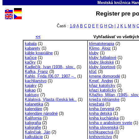
Mestská knižnica Han
Register pre p
Časti :
1-9
A
B
C
D
E
F
G
H
Ch
I
J
K
L
M
N
<<
Vyhľadávať vo všetkýc
kabala
(1)
klimatoterapia
(2)
kabarety
(1)
Klimo, Alojz
(1)
káble koaxiálne
(1)
kluby
(1)
kačice
(1)
kluby futbalové
(1)
kačky
(1)
kluby školské
(1)
Kadlečík, Ivan (1938-, slov..
(1)
kluby športové
(1)
Kafka, Franz
(3)
kľúč
(3)
Kahlo, Frida (06.07. 1907 –..
(1)
kmene domorodé
(1)
kachliarstvo
(1)
Kmeť, Andrej
(1)
kajaky
(2)
kňaz katolícky
(1)
kakao
(1)
kňazi katolícky
(2)
kaktusy
(7)
Kňažko, Milan, (1945-, slov.
Kálalová, Vlasta (česká lek..
(1)
knieža nitrianske
(1)
kalanetika
(2)
kniežatá
(1)
kalendáre
(3)
kniha červená
(2)
kalendáre národné
(3)
kniha detská
(1)
Kalifornia
(1)
kniha kuchárska
(1)
kaligrafia
(2)
kniha o arabskom svete
(1)
kaligrafie
(1)
kniha slovenská
(1)
Kalinčiak, Ján
(2)
kníhkupectvá
(1)
kalkulácie
(1)
knihovníctvo
(5)