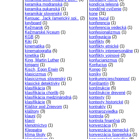
keramika modranská
(1)
kondícia telesná
(2)
keramika pukanská
(1)
kondičné cvičenie
(1)
keramikár slovenský
(1)
kone
(31)
Kerouac, Jack (americký spi..
(2)
kone hucul
(1)
keyboard
(1)
konferencia
(1)
Kežmarok
(2)
konferencia vedecká
(1)
Kežmarské lýceum
(1)
konfesionalizmus
(1)
KGB
(2)
konfigurácia
(2)
Kiki
(1)
konflikty
(9)
kinematika
(1)
konflikty etnické
(1)
kinematografia
(5)
konflikty interpersonálne
(1)
kinetika
(1)
konflikty vojnové
(2)
King, Martin Luther
(1)
konfucianizmus
(1)
kirigami
(1)
Konfucius
(2)
Kisch, Egon Erwin
(2)
Kongo
(1)
klasicizmus
(7)
koníky
(1)
klasicizmus slovenský
(1)
konkurencieschopnosť
(1)
klasické detektívky
(1)
Konštantín
(3)
klasifikácia
(3)
konštrukcie
(5)
klasifikácia chorôb
(1)
konštrukcie drevené
(1)
klasifikácia medzinárodná
(1)
kontexty
(1)
klasifikácie
(3)
kontexty historické
(1)
Kláštor pod Znievom
(1)
kontrakty
(1)
kláštory
(3)
kontrarozviedka
(1)
klauni
(1)
kontrola
(2)
klavír
kontrola finančná
(2)
klenotníctvo
(1)
konverzácia
(7)
Kleopatra
konverzácia nemecká
(1)
klíma školy
(2)
konverzácia španielska
(1)