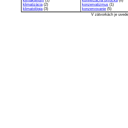
klimaktérium
(1)
konverzačná príručka
(8)
klimatizácia
(2)
konzervatizmus
(1)
klimatológia
(3)
konzervovanie
(5)
V zátvorkách je uved