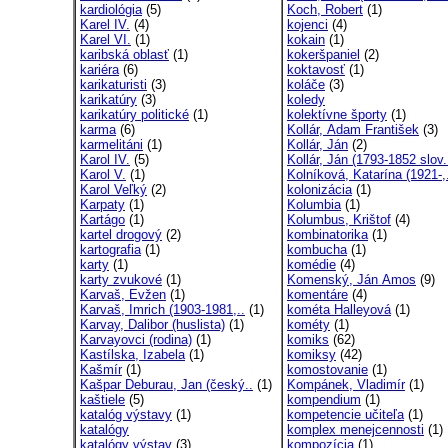
kardiológia
(5)
Koch, Robert
(1)
Karel IV.
(4)
kojenci
(4)
Karel VI.
(1)
kokain
(1)
karibská oblasť
(1)
kokeršpaniel
(2)
kariéra
(6)
koktavosť
(1)
karikaturisti
(3)
koláče
(3)
karikatúry
(3)
koledy
karikatúry politické
(1)
kolektívne športy
(1)
karma
(6)
Kollár, Adam František
(3)
karmelitáni
(1)
Kollár, Ján
(2)
Karol IV.
(5)
Kollár, Ján (1793-1852 slov.
Karol V.
(1)
Kolníková, Katarína (1921-,
Karol Veľký
(2)
kolonizácia
(1)
Karpaty
(1)
Kolumbia
(1)
Kartágo
(1)
Kolumbus, Krištof
(4)
kartel drogový
(2)
kombinatorika
(1)
kartografia
(1)
kombucha
(1)
karty
(1)
komédie
(4)
karty zvukové
(1)
Komenský, Ján Amos
(9)
Karvaš, Evžen
(1)
komentáre
(4)
Karvaš, Imrich (1903-1981,..
(1)
kométa Halleyová
(1)
Karvay, Dalibor (huslista)
(1)
kométy
(1)
Karvayovci (rodina)
(1)
komiks
(62)
Kastílska, Izabela
(1)
komiksy
(42)
Kašmír
(1)
komostovanie
(1)
Kašpar Deburau, Jan (český..
(1)
Kompánek, Vladimír
(1)
kaštiele
(5)
kompendium
(1)
katalóg výstavy
(1)
kompetencie učiteľa
(1)
katalógy
komplex menejcennosti
(1)
katalógy výstav
(3)
kompozícia
(1)