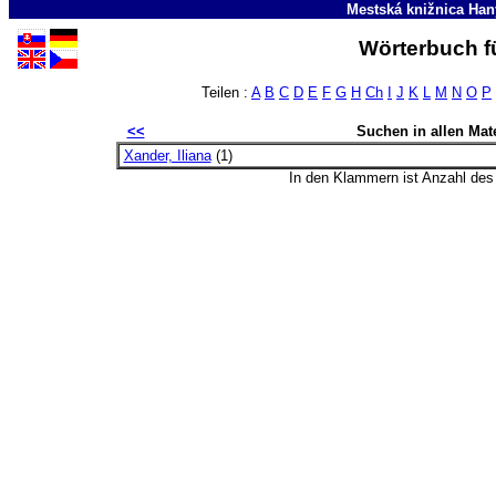
Mestská knižnica Han
Wörterbuch fü
Teilen :
A
B
C
D
E
F
G
H
Ch
I
J
K
L
M
N
O
P
<<
Suchen in allen Mate
Xander, Iliana
(1)
In den Klammern ist Anzahl de